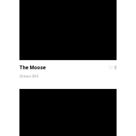
The Moose
0
23 mars 2013