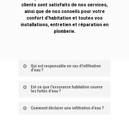
clients sont satisfaits de nos services,
ainsi que de nos conseils pour votre
confort d’habitation et toutes vos
installations, entretien et réparation en
plomberie.
Qui est responsable en cas d'infiltration
d'eau ?
Le propriétaire bailleur endosse la
Est-ce que l'assurance habitation couvre
les fuites d'eau ?
responsabilité concernant des dommages liés
à une
infiltration
à travers l
es
murs, l’état du
Votre logement a été endommagé suite à des
Comment déclarer une infiltration d'eau ?
toit, mais aussi des canalisations.
fuites, infiltrations, ruptures de canalisation…
Une fois le dégât des
eaux
constaté, il faut
Ces dommages relèvent en principe de la