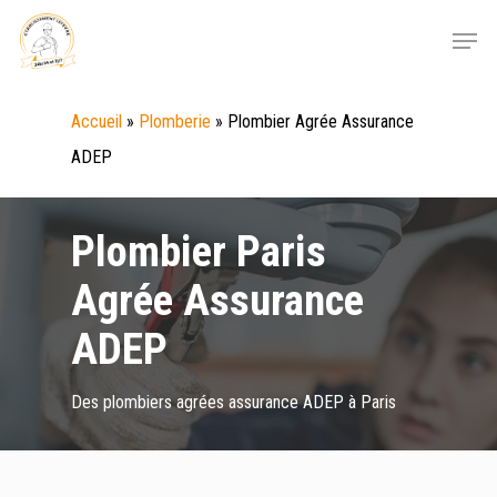
Skip
Menu
to
main
Accueil
»
Plomberie
»
Plombier Agrée Assurance
content
ADEP
Plombier Paris
Agrée Assurance
ADEP
Des plombiers agrées assurance ADEP à Paris