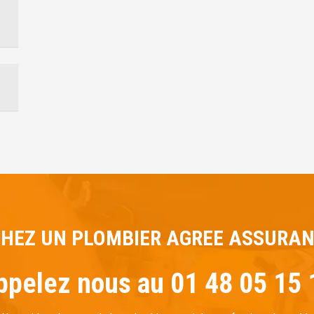
HEZ UN PLOMBIER AGREE ASSURANC
ppelez nous au 01 48 05 15 