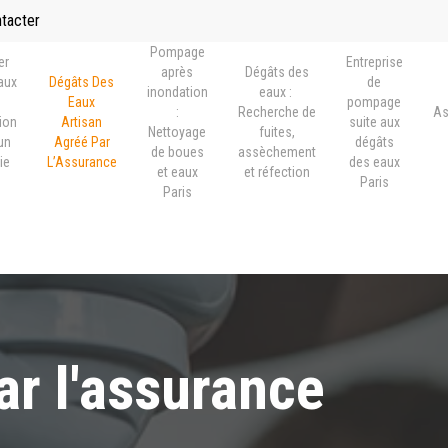
ntacter
Pompage
er
Entreprise
après
Dégâts des
vaux
Dégâts Des
de
inondation
eaux :
Eaux
pompage
:
Recherche de
As
ion
Artisan
suite aux
Nettoyage
fuites,
un
Agréé Par
dégâts
de boues
assèchement
ie
L’Assurance
des eaux
et eaux
et réfection
s
Paris
Paris
ar l'assurance