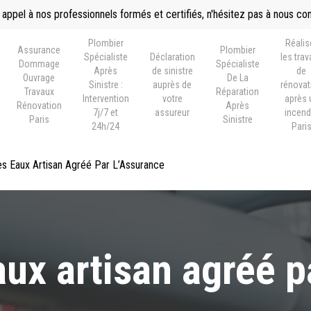
 appel à nos professionnels formés et certifiés, n'hésitez pas à nous co
Plombier
Réalis
Assurance
Plombier
Spécialiste
Déclaration
les tra
Dommage
Spécialiste
Après
de sinistre
de
Ouvrage
De La
Sinistre :
auprès de
rénovat
Travaux
Réparation
Intervention
votre
après 
Rénovation
Après
7j/7 et
assureur
incend
Paris
Sinistre
24h/24
Pari
s Eaux Artisan Agréé Par L’Assurance
ux artisan agréé p