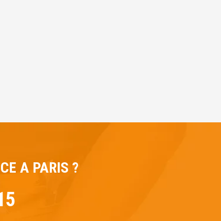
E A PARIS ?
15