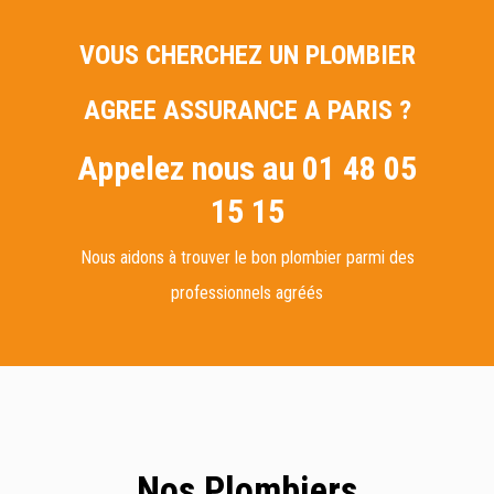
VOUS CHERCHEZ UN PLOMBIER
AGREE ASSURANCE A PARIS ?
Appelez nous au 01 48 05
15 15
Nous aidons à trouver le bon plombier parmi des
professionnels agréés
Nos Plombiers