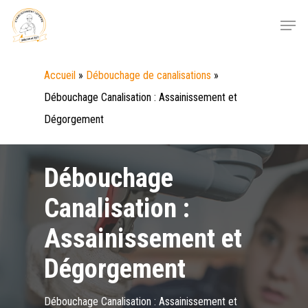
Skip
Menu
to
main
Accueil
»
Débouchage de canalisations
»
content
Débouchage Canalisation : Assainissement et
Dégorgement
Débouchage
Canalisation :
Assainissement et
Dégorgement
Débouchage Canalisation : Assainissement et