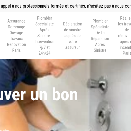
 appel à nos professionnels formés et certifiés, n'hésitez pas à nous co
Plombier
Réalis
Assurance
Plombier
Spécialiste
Déclaration
les tra
Dommage
Spécialiste
Après
de sinistre
de
Ouvrage
De La
Sinistre :
auprès de
rénovat
Travaux
Réparation
Intervention
votre
après 
Rénovation
Après
7j/7 et
assureur
incend
Paris
Sinistre
24h/24
Pari
ver un bon