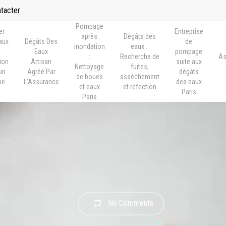
ntacter
Pompage
er
Entreprise
après
Dégâts des
vaux
Dégâts Des
de
inondation
eaux :
Eaux
pompage
:
Recherche de
As
ion
Artisan
suite aux
Nettoyage
fuites,
un
Agréé Par
dégâts
de boues
assèchement
ie
L’Assurance
des eaux
et eaux
et réfection
s
Paris
Paris
No Comments