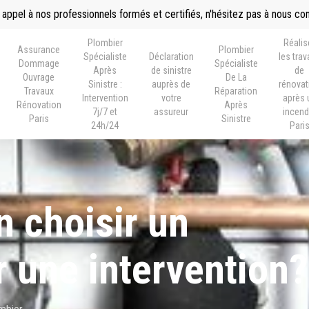
 appel à nos professionnels formés et certifiés, n'hésitez pas à nous co
Plombier
Réalis
Assurance
Plombier
Spécialiste
Déclaration
les tra
Dommage
Spécialiste
Après
de sinistre
de
Ouvrage
De La
Sinistre :
auprès de
rénovat
Travaux
Réparation
Intervention
votre
après 
Rénovation
Après
7j/7 et
assureur
incend
Paris
Sinistre
24h/24
Pari
 choisir un
 une intervention?