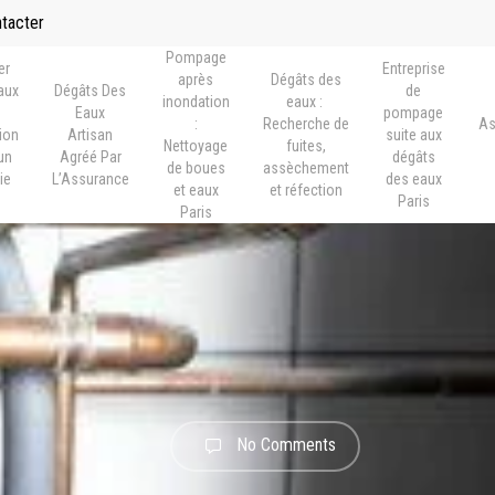
ntacter
Pompage
er
Entreprise
après
Dégâts des
vaux
Dégâts Des
de
inondation
eaux :
Eaux
pompage
:
Recherche de
As
ion
Artisan
suite aux
Nettoyage
fuites,
un
Agréé Par
dégâts
de boues
assèchement
ie
L’Assurance
des eaux
et eaux
et réfection
s
Paris
Paris
No Comments